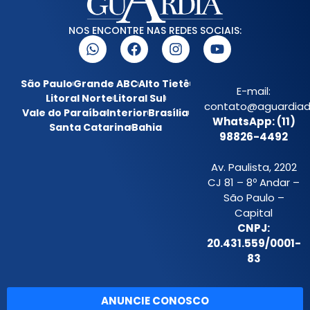
NOS ENCONTRE NAS REDES SOCIAIS:
São Paulo
Grande ABC
Alto Tietê
E-mail:
Litoral Norte
Litoral Sul
contato@aguardiada
Vale do Paraíba
Interior
Brasília
WhatsApp: (11)
Santa Catarina
Bahia
98826-4492
Av. Paulista, 2202
CJ 81 – 8º Andar –
São Paulo –
Capital
CNPJ:
20.431.559/0001-
83
ANUNCIE CONOSCO