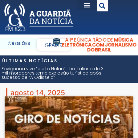
A 1ª E ÚNICA RÁDIO DE
MÚSICA
REGIÕES
ELETRÔNICA COM JORNALISMO
RÁDIO
DO BRASIL
ÚLTIMAS NOTÍCIAS
Favignana vive “efeito Nolan”: ilha italiana de 3
mil moradores teme explosão turística após
sucesso de “A Odisseia”
agosto 14, 2025