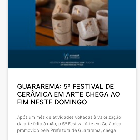
GUARAREMA: 5º FESTIVAL DE
CERÂMICA EM ARTE CHEGA AO
FIM NESTE DOMINGO
Após um mês de atividades voltadas à valorização
da arte feita à mão, o 5º Festival Arte em Cerâmica,
promovido pela Prefeitura de Guararema, chega