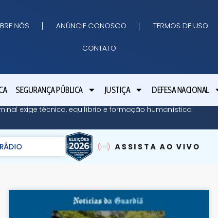
BRE NÓS
ANÚNCIE CONOSCO
TERMOS DE USO
CONTATO
CA
SEGURANÇA PÚBLICA
JUSTIÇA
DEFESA NACIONAL
minal exige técnica, equilíbrio e formação humanística
RÁDIO
ASSISTA AO VIVO