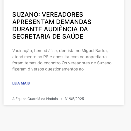
SUZANO: VEREADORES
APRESENTAM DEMANDAS
DURANTE AUDIÊNCIA DA
SECRETARIA DE SAÚDE
Vacinação, hemodiálise, dentista no Miguel Badra,
atendimento no PS e consulta com neuropediatra
foram temas do encontro Os vereadores de Suzano
fizeram diversos questionamentos ao
LEIA MAIS
A Equipe Guardiã da Notícia
31/05/2025