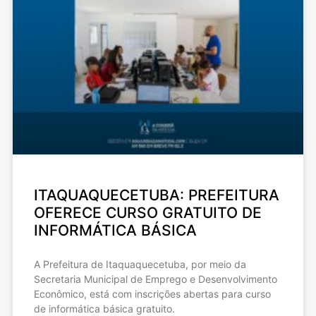
ITAQUAQUECETUBA: PREFEITURA
OFERECE CURSO GRATUITO DE
INFORMÁTICA BÁSICA
A Prefeitura de Itaquaquecetuba, por meio da
Secretaria Municipal de Emprego e Desenvolvimento
Econômico, está com inscrições abertas para curso
de informática básica gratuito.