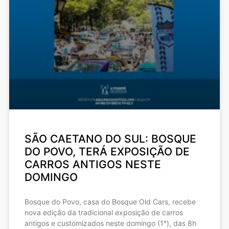
SÃO CAETANO DO SUL: BOSQUE
DO POVO, TERÁ EXPOSIÇÃO DE
CARROS ANTIGOS NESTE
DOMINGO
Bosque do Povo, casa do Bosque Old Cars, recebe
nova edição da tradicional exposição de carros
antigos e customizados neste domingo (1°), das 8h