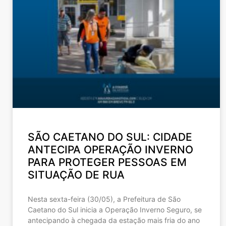
SÃO CAETANO DO SUL: CIDADE
ANTECIPA OPERAÇÃO INVERNO
PARA PROTEGER PESSOAS EM
SITUAÇÃO DE RUA
Nesta sexta-feira (30/05), a Prefeitura de São
Caetano do Sul inicia a Operação Inverno Seguro, se
antecipando à chegada da estação mais fria do ano