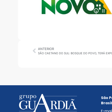
ANTERIOR
São P
Brasíl
E-mai