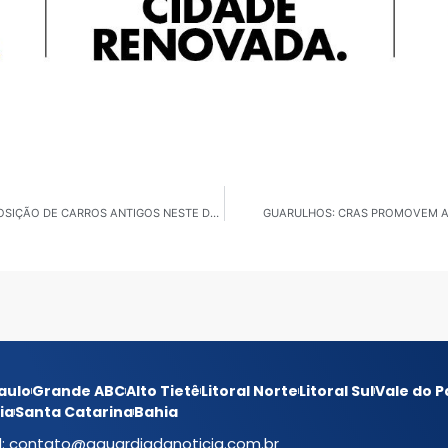
SÃO CAETANO DO SUL: BOSQUE DO POVO, TERÁ EXPOSIÇÃO DE CARROS ANTIGOS NESTE DOMINGO
GUARULHOS: CRAS PROMOVEM A
aulo
Grande ABC
Alto Tietê
Litoral Norte
Litoral Sul
Vale do P
ia
Santa Catarina
Bahia
l:
contato@aguardiadanoticia.com.br