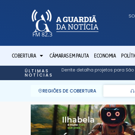
SO
COBERTURA
CÂMARAS EM PAUTA
ECONOMIA
POLÍTI
Derrite detalha projetos para Sã
ÚLTIMAS
NOTÍCIAS
REGIÕES DE COBERTURA