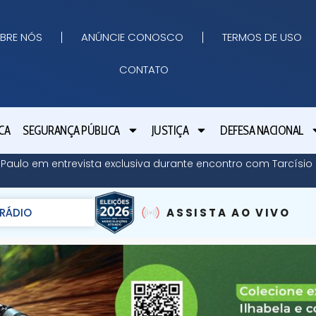
BRE NÓS
ANÚNCIE CONOSCO
TERMOS DE USO
CONTATO
CA
SEGURANÇA PÚBLICA
JUSTIÇA
DEFESA NACIONAL
o Paulo em entrevista exclusiva durante encontro com Tarcísi
RÁDIO
ASSISTA AO VIVO