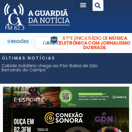
A 1ª E ÚNICA RÁDIO DE
MÚSICA
REGIÕES
ELETRÔNICA COM JORNALISMO
RÁDIO
DO BRASIL
ÚLTIMAS NOTÍCIAS
Cabide Solidário chega ao Pós-Balsa de São
Bernardo do Campo