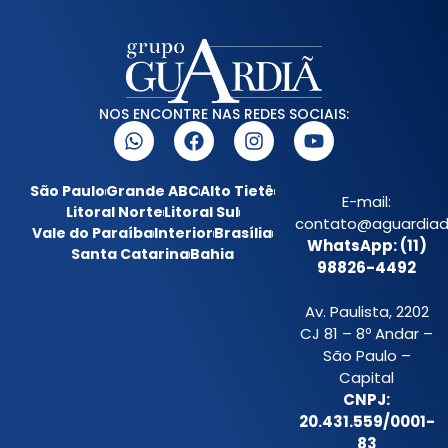
NOS ENCONTRE NAS REDES SOCIAIS:
São Paulo
Grande ABC
Alto Tietê
E-mail:
Litoral Norte
Litoral Sul
contato@aguardiada
Vale do Paraíba
Interior
Brasília
WhatsApp: (11)
Santa Catarina
Bahia
98826-4492
Av. Paulista, 2202
CJ 81 – 8º Andar –
São Paulo –
Capital
CNPJ:
20.431.559/0001-
83