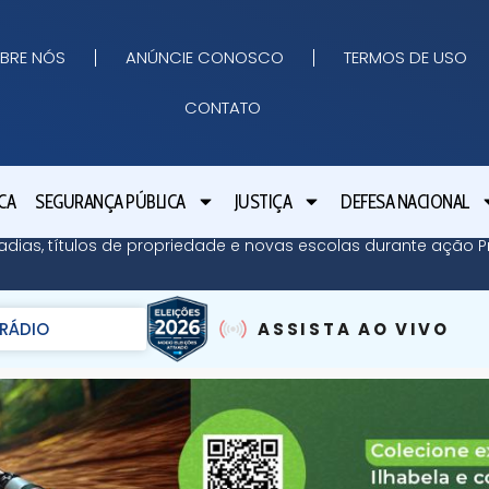
BRE NÓS
ANÚNCIE CONOSCO
TERMOS DE USO
CONTATO
CA
SEGURANÇA PÚBLICA
JUSTIÇA
DEFESA NACIONAL
adias, títulos de propriedade e novas escolas durante ação Pr
RÁDIO
ASSISTA AO VIVO