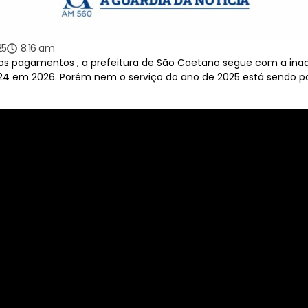
25
8:16 am
os pagamentos , a prefeitura de São Caetano segue com a inadi
2024 em 2026. Porém nem o serviço do ano de 2025 está sendo