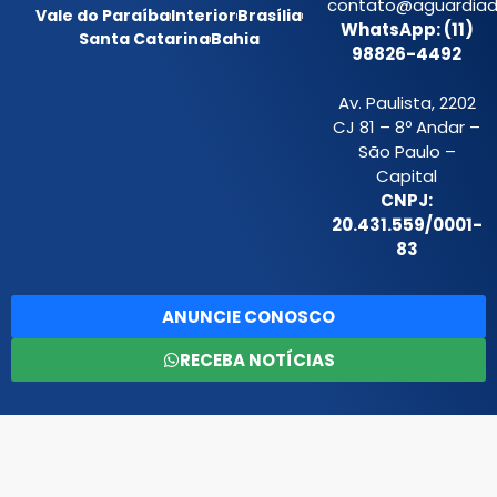
contato@aguardiada
Vale do Paraíba
Interior
Brasília
WhatsApp: (11)
Santa Catarina
Bahia
98826-4492
Av. Paulista, 2202
CJ 81 – 8º Andar –
São Paulo –
Capital
CNPJ:
20.431.559/0001-
83
ANUNCIE CONOSCO
RECEBA NOTÍCIAS