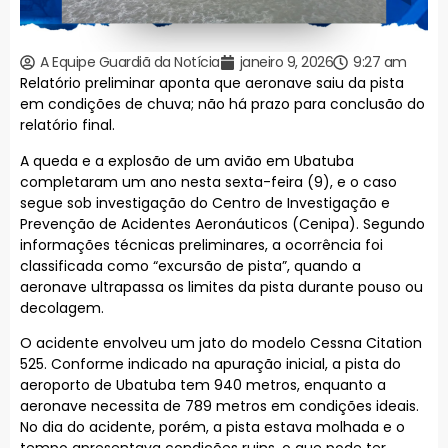
A Equipe Guardiã da Notícia
janeiro 9, 2026
9:27 am
Relatório preliminar aponta que aeronave saiu da pista
em condições de chuva; não há prazo para conclusão do
relatório final.
A queda e a explosão de um avião em Ubatuba
completaram um ano nesta sexta-feira (9), e o caso
segue sob investigação do Centro de Investigação e
Prevenção de Acidentes Aeronáuticos (Cenipa). Segundo
informações técnicas preliminares, a ocorrência foi
classificada como “excursão de pista”, quando a
aeronave ultrapassa os limites da pista durante pouso ou
decolagem.
O acidente envolveu um jato do modelo Cessna Citation
525. Conforme indicado na apuração inicial, a pista do
aeroporto de Ubatuba tem 940 metros, enquanto a
aeronave necessita de 789 metros em condições ideais.
No dia do acidente, porém, a pista estava molhada e o
tempo apresentava condições ruins, o que pode ter