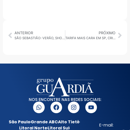
ANTERIOR
PRÓXIMO
SÃO SEBASTIÃO: VERÃO, SHOW, E PRAÇA PÔR DO SOL ABREM AGENDA DE JANEIRO COM SAFADÃO, ANA CASTELA, EDSON E HUDSON E GRELO
TARIFA MAIS CARA EM SP, CRISE PARTIDÁRIA NO PSB DIADEMA E RACHAS NO PODER TARCÍSIO E FLAVIO BOLSONARO : O BALANÇO DA POLÍTICA QUE SACUDIU SÃO PAULO NA SEMANA
NOS ENCONTRE NAS REDES SOCIAIS:
São Paulo
Grande ABC
Alto Tietê
E-mail:
Litoral Norte
Litoral Sul