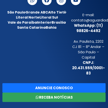
São Paulo
Grande ABC
Alto Tietê
E-mail:
Litoral Norte
Litoral Sul
contato@aguardiada
Vale do Paraíba
Interior
Brasília
WhatsApp: (11)
Santa Catarina
Bahia
98826-4492
Av. Paulista, 2202
CJ 81 – 8º Andar –
São Paulo –
Capital
CNPJ:
20.431.559/0001-
83
ANUNCIE CONOSCO
RECEBA NOTÍCIAS