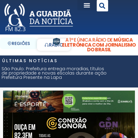
A 1ª E ÚNICA RÁDIO DE
MÚSICA
REGIÕES
ELETRÔNICA COM JORNALISMO
RÁDIO
DO BRASIL
ÚLTIMAS NOTÍCIAS
São Paulo: Prefeitura entrega moradias, títulos
de propriedade e novas escolas durante ação
Prefeitura Presente na Lapa