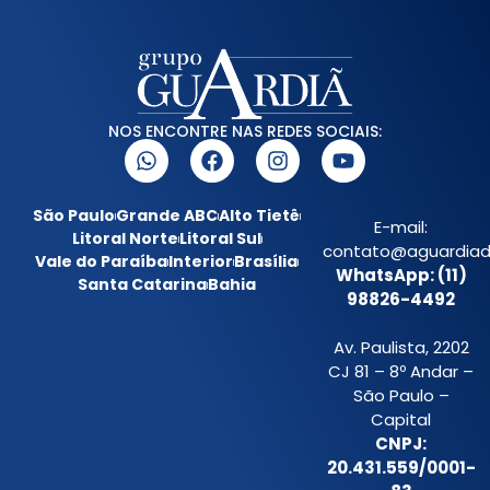
NOS ENCONTRE NAS REDES SOCIAIS:
São Paulo
Grande ABC
Alto Tietê
E-mail:
Litoral Norte
Litoral Sul
contato@aguardiada
Vale do Paraíba
Interior
Brasília
WhatsApp: (11)
Santa Catarina
Bahia
98826-4492
Av. Paulista, 2202
CJ 81 – 8º Andar –
São Paulo –
Capital
CNPJ:
20.431.559/0001-