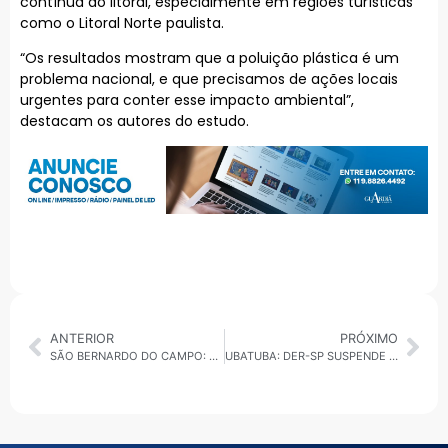
contínua do litoral, especialmente em regiões turísticas
como o Litoral Norte paulista.
“Os resultados mostram que a poluição plástica é um
problema nacional, e que precisamos de ações locais
urgentes para conter esse impacto ambiental”,
destacam os autores do estudo.
ANTERIOR
PRÓXIMO
SÃO BERNARDO DO CAMPO: OUTUBRO ROSA DESTACA A IMPORTÂNCIA DO AUTOCUIDADO FEMININO
UBATUBA: DER-SP SUSPENDE RESTRIÇÃO DE PESO NA PONTE SOBRE O RIO MARANDUBA APÓS INÍCIO DAS OBRAS DE REFORÇO