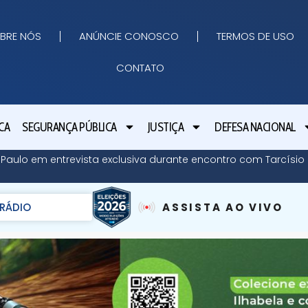
BRE NÓS
ANÚNCIE CONOSCO
TERMOS DE USO
CONTATO
CA
SEGURANÇA PÚBLICA
JUSTIÇA
DEFESA NACIONAL
o Paulo em entrevista exclusiva durante encontro com Tarcísi
RÁDIO
ASSISTA AO VIVO