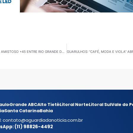
RIO GRANDE DA SERRA: TEIXEIRÃO RECEBE CLÁSSICO AMISTOSO +45 ENTRE RIO GRANDE DA SERRA E RIBEIRÃO PIRES
aulo
Grande ABC
Alto Tietê
Litoral Norte
Litoral Sul
Vale do P
ia
Santa Catarina
Bahia
l:
contato@aguardiadanoticia.com.br
App: (11) 98826-4492