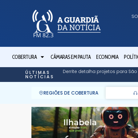
SO
COBERTURA
CÂMARAS EM PAUTA
ECONOMIA
POLÍTI
Derrite detalha projetos para Sã
ÚLTIMAS
NOTÍCIAS
REGIÕES DE COBERTURA