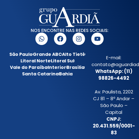
NOS ENCONTRE NAS REDES SOCIAIS:
São Paulo
Grande ABC
Alto Tietê
E-mail:
Litoral Norte
Litoral Sul
contato@aguardiada
Vale do Paraíba
Interior
Brasília
WhatsApp: (11)
Santa Catarina
Bahia
98826-4492
Av. Paulista, 2202
CJ 81 – 8º Andar –
São Paulo –
Capital
CNPJ:
20.431.559/0001-
83