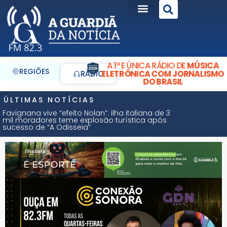
A 1ª E ÚNICA RÁDIO DE
MÚSICA
REGIÕES
ELETRÔNICA COM JORNALISMO
RÁDIO
DO BRASIL
ÚLTIMAS NOTÍCIAS
Favignana vive “efeito Nolan”: ilha italiana de 3
mil moradores teme explosão turística após
sucesso de “A Odisseia”