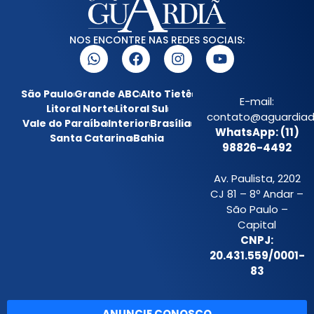
NOS ENCONTRE NAS REDES SOCIAIS:
São Paulo
Grande ABC
Alto Tietê
E-mail:
Litoral Norte
Litoral Sul
contato@aguardiada
Vale do Paraíba
Interior
Brasília
WhatsApp: (11)
Santa Catarina
Bahia
98826-4492
Av. Paulista, 2202
CJ 81 – 8º Andar –
São Paulo –
Capital
CNPJ:
20.431.559/0001-
83
ANUNCIE CONOSCO