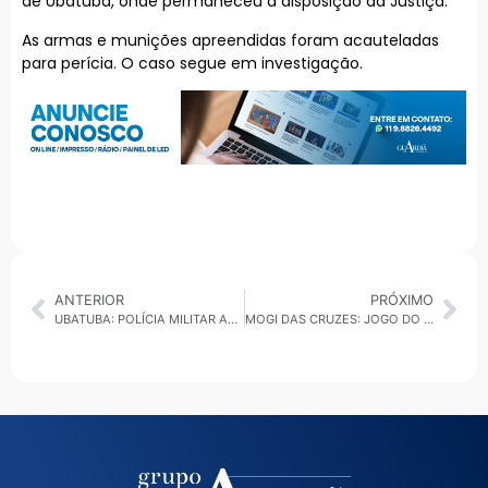
de Ubatuba, onde permaneceu à disposição da Justiça.
As armas e munições apreendidas foram acauteladas
para perícia. O caso segue em investigação.
ANTERIOR
PRÓXIMO
UBATUBA: POLÍCIA MILITAR AMBIENTAL DERRUBA SETE CONSTRUÇÕES IRREGULARES EM ÁREA DE PRESERVAÇÃO
MOGI DAS CRUZES: JOGO DO MOGI BASQUETE CONTRA O CORINTHIANS ARRECADA LEITE EM PÓ PARA O FUNDO SOCIAL