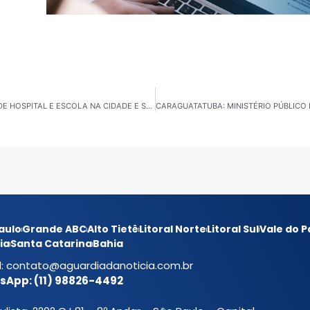
PARANAPANEMA: PREFEITO DESTACA CONSTRUÇÃO DE HOSPITAL E ESCOLA NA CIDADE E SE DECLARA PRÉ-CANDIDATO A DEPUTADO PELO PSD
aulo
Grande ABC
Alto Tietê
Litoral Norte
Litoral Sul
Vale do P
ia
Santa Catarina
Bahia
l:
contato@aguardiadanoticia.com.br
App: (11) 98826-4492