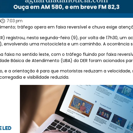
6
7:03 pm
mento; tráfego opera em faixa reversível e chuva exige atenç
registrou, nesta segunda-feira (9), por volta de 17h30, um a
eiro), envolvendo uma motocicleta e um caminhão. A ocorrência
faixa no sentido leste, com o tráfego fluindo por faixa revers
idade Básica de Atendimento (UBA) do DER foram acionados para
, e a orientação é para que motoristas reduzam a velocidade
orregadia e visibilidade reduzida.