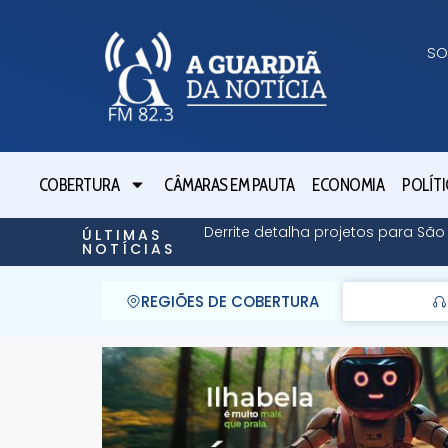
SO
COBERTURA
CÂMARAS EM PAUTA
ECONOMIA
POLÍTI
Derrite detalha projetos para Sã
ÚLTIMAS
NOTÍCIAS
REGIÕES DE COBERTURA