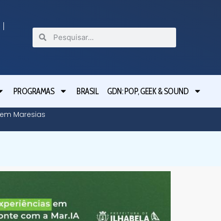
PROGRAMAS
BRASIL
GDN: POP, GEEK & SOUND
o em Maresias
Tarcísio