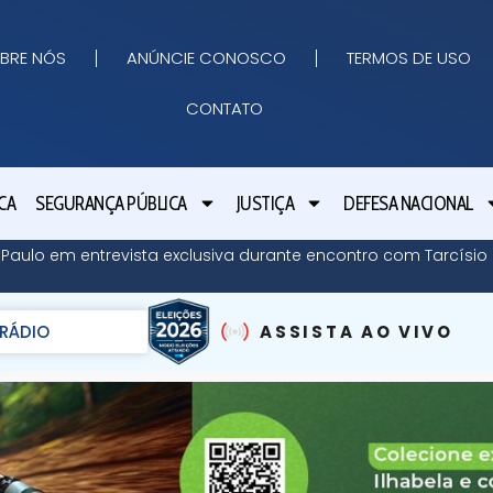
BRE NÓS
ANÚNCIE CONOSCO
TERMOS DE USO
CONTATO
CA
SEGURANÇA PÚBLICA
JUSTIÇA
DEFESA NACIONAL
o Paulo em entrevista exclusiva durante encontro com Tarcísi
RÁDIO
ASSISTA AO VIVO