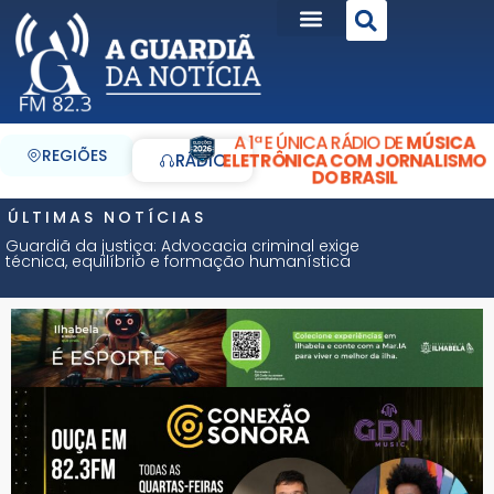
A 1ª E ÚNICA RÁDIO DE
MÚSICA
REGIÕES
ELETRÔNICA COM JORNALISMO
RÁDIO
DO BRASIL
ÚLTIMAS NOTÍCIAS
Guardiã da justiça: Advocacia criminal exige
técnica, equilíbrio e formação humanística