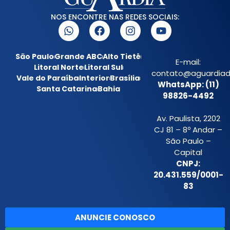
NOS ENCONTRE NAS REDES SOCIAIS:
São Paulo
Grande ABC
Alto Tietê
E-mail:
Litoral Norte
Litoral Sul
contato@aguardiada
Vale do Paraíba
Interior
Brasília
WhatsApp: (11)
Santa Catarina
Bahia
98826-4492
Av. Paulista, 2202
CJ 81 – 8º Andar –
São Paulo –
Capital
CNPJ:
20.431.559/0001-
83
ANUNCIE CONOSCO