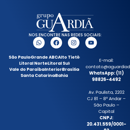
NOS ENCONTRE NAS REDES SOCIAIS:
São Paulo
Grande ABC
Alto Tietê
E-mail:
Litoral Norte
Litoral Sul
contato@aguardiada
Vale do Paraíba
Interior
Brasília
WhatsApp: (11)
Santa Catarina
Bahia
98826-4492
Av. Paulista, 2202
CJ 81 – 8º Andar –
São Paulo –
Capital
CNPJ:
20.431.559/0001-