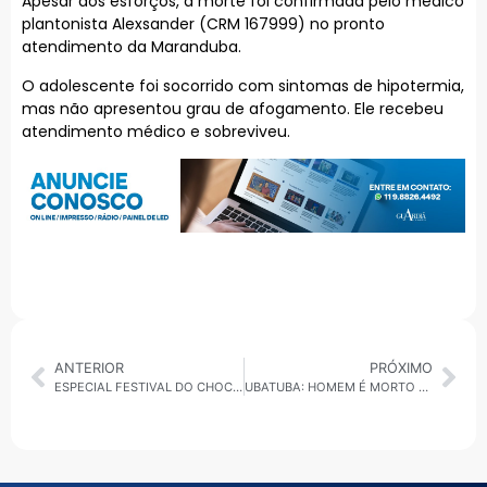
Apesar dos esforços, a morte foi confirmada pelo médico
plantonista Alexsander (CRM 167999) no pronto
atendimento da Maranduba.
O adolescente foi socorrido com sintomas de hipotermia,
mas não apresentou grau de afogamento. Ele recebeu
atendimento médico e sobreviveu.
ANTERIOR
PRÓXIMO
ESPECIAL FESTIVAL DO CHOCOLATE 2025: LORENA ALEXANDER COVER DE MARÍLIA MENDONÇA NO PALCO PRINCIPAL
UBATUBA: HOMEM É MORTO A TIROS NA PORTARIA DE CONDOMÍNIO EM ITAMAMBUCA