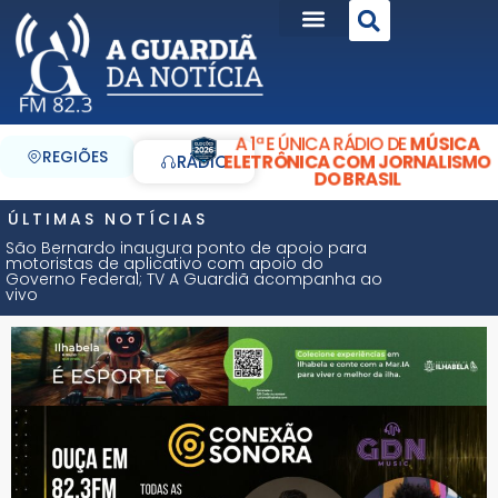
A 1ª E ÚNICA RÁDIO DE
MÚSICA
REGIÕES
ELETRÔNICA COM JORNALISMO
RÁDIO
DO BRASIL
ÚLTIMAS NOTÍCIAS
São Bernardo inaugura ponto de apoio para
motoristas de aplicativo com apoio do
Governo Federal; TV A Guardiã acompanha ao
vivo