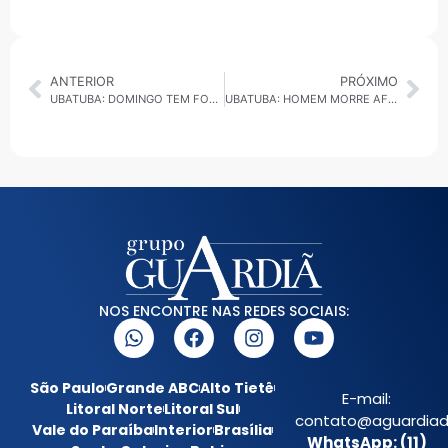
ANTERIOR
PRÓXIMO
UBATUBA: DOMINGO TEM FOGO EM MATA NAS MARGENS DA BR-101
UBATUBA: HOMEM MORRE AFOGADO PRÓXIMO À ILHA DO PONTAL
NOS ENCONTRE NAS REDES SOCIAIS:
São Paulo
Grande ABC
Alto Tietê
E-mail:
Litoral Norte
Litoral Sul
contato@aguardiada
Vale do Paraíba
Interior
Brasília
WhatsApp: (11)