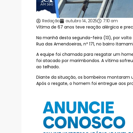
Redação
outubro 14, 2025
7:10 am
Vítima de 67 anos teve reação alérgica e pre
Na manhã desta segunda-feira (13), por volt
Rua das Amendoeiras, nº 171, no bairro Itama
A equipe foi chamada para resgatar um home
foi atacado por marimbondos. A vítima sofre
ao telhado.
Diante da situação, os bombeiros montaram u
Após o resgate, o homem foi entregue aos pro