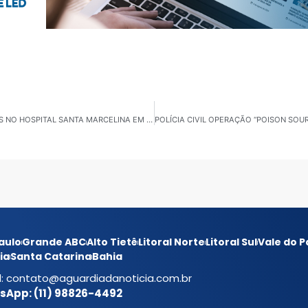
DENÚNCIAS DE MAUS-TRATOS E FALTA DE CONDIÇÕES NO HOSPITAL SANTA MARCELINA EM ITAQUAQUECETUBA
aulo
Grande ABC
Alto Tietê
Litoral Norte
Litoral Sul
Vale do P
ia
Santa Catarina
Bahia
l:
contato@aguardiadanoticia.com.br
App: (11) 98826-4492