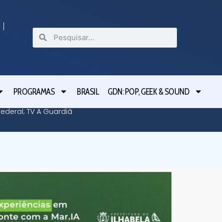
PROGRAMAS
BRASIL
GDN: POP, GEEK & SOUND
deral; TV A Guardiã
Guardiã 