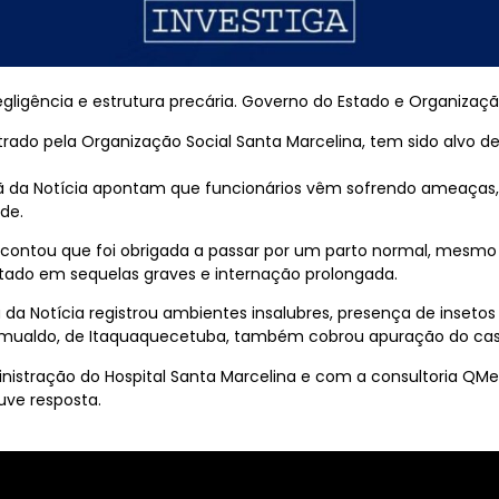
gligência e estrutura precária. Governo do Estado e Organizaç
trado pela Organização Social Santa Marcelina, tem sido alvo d
iã da Notícia apontam que funcionários vêm sofrendo ameaças,
de.
ar, contou que foi obrigada a passar por um parto normal, me
ultado em sequelas graves e internação prolongada.
iã da Notícia registrou ambientes insalubres, presença de inset
omualdo, de Itaquaquecetuba, também cobrou apuração do caso
stração do Hospital Santa Marcelina e com a consultoria QMen
ve resposta.