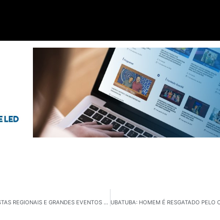
ESPORTES NA GUARDIÃ: FUTEBOL AMADOR, CONQUISTAS REGIONAIS E GRANDES EVENTOS EM DESTAQUE