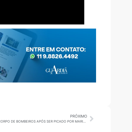
PRÓXIMO
UBATUBA: HOMEM É RESGATADO PELO CORPO DE BOMBEIROS APÓS SER PICADO POR MARIMBONDOS EM TELHADO