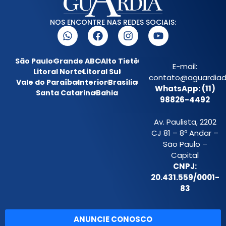
NOS ENCONTRE NAS REDES SOCIAIS:
São Paulo
Grande ABC
Alto Tietê
E-mail:
Litoral Norte
Litoral Sul
contato@aguardiada
Vale do Paraíba
Interior
Brasília
WhatsApp: (11)
Santa Catarina
Bahia
98826-4492
Av. Paulista, 2202
CJ 81 – 8º Andar –
São Paulo –
Capital
CNPJ:
20.431.559/0001-
83
ANUNCIE CONOSCO