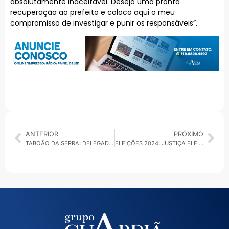
absolutamente inaceitável. Desejo uma pronta
recuperação ao prefeito e coloco aqui o meu
compromisso de investigar e punir os responsáveis”.
ANTERIOR
PRÓXIMO
TABOÃO DA SERRA: DELEGADO NÃO CONFIRMA E NEM DESCARTA CRIME POLÍTICO CONTRA O PREFEITO E CANDIDATO JOSÉ APRÍGIO
ELEIÇÕES 2024: JUSTIÇA ELEITORAL NEGA PEDIDO DE BOULOS PARA BARRAR PESQUISA DO DATAFOLHA SOBRE DISPUTA EM SP