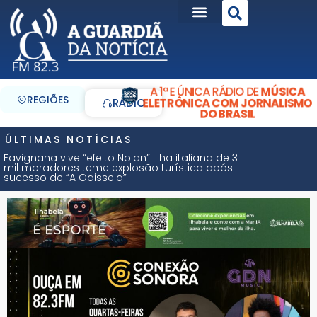
A 1ª E ÚNICA RÁDIO DE
MÚSICA
REGIÕES
ELETRÔNICA COM JORNALISMO
RÁDIO
DO BRASIL
ÚLTIMAS NOTÍCIAS
Favignana vive “efeito Nolan”: ilha italiana de 3
mil moradores teme explosão turística após
sucesso de “A Odisseia”