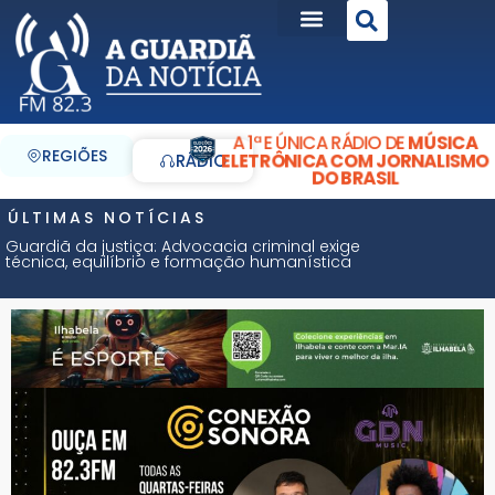
A 1ª E ÚNICA RÁDIO DE
MÚSICA
REGIÕES
ELETRÔNICA COM JORNALISMO
RÁDIO
DO BRASIL
ÚLTIMAS NOTÍCIAS
Guardiã da justiça: Advocacia criminal exige
técnica, equilíbrio e formação humanística