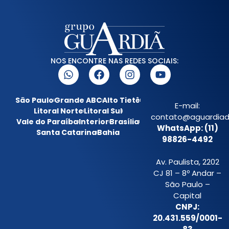
NOS ENCONTRE NAS REDES SOCIAIS:
São Paulo
Grande ABC
Alto Tietê
E-mail:
Litoral Norte
Litoral Sul
contato@aguardiada
Vale do Paraíba
Interior
Brasília
WhatsApp: (11)
Santa Catarina
Bahia
98826-4492
Av. Paulista, 2202
CJ 81 – 8º Andar –
São Paulo –
Capital
CNPJ:
20.431.559/0001-