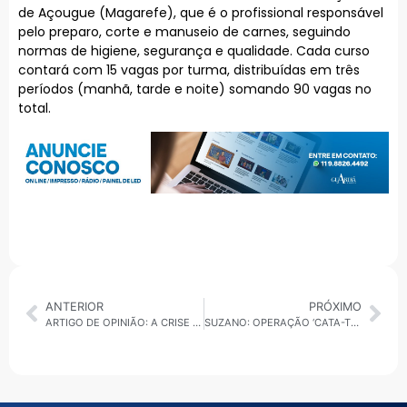
de Açougue (Magarefe), que é o profissional responsável
pelo preparo, corte e manuseio de carnes, seguindo
normas de higiene, segurança e qualidade. Cada curso
contará com 15 vagas por turma, distribuídas em três
períodos (manhã, tarde e noite) somando 90 vagas no
total.
ANTERIOR
PRÓXIMO
ARTIGO DE OPINIÃO: A CRISE VENEZUELANA E O FUTURO DA ORDEM MULTIPOLAR
SUZANO: OPERAÇÃO ‘CATA-TRECO’ INICIA 2026 COM NOVO FORMATO E PASSA A ATENDER UM BAIRRO POR DIA