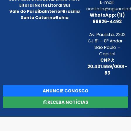
E-mail:
Litoral Norte
Litoral Sul
contato@aguardiada
Vale do Paraíba
Interior
Brasília
WhatsApp: (11)
Santa Catarina
Bahia
98826-4492
Av. Paulista, 2202
CJ 81 – 8º Andar –
São Paulo –
Capital
CNPJ:
20.431.559/0001-
83
ANUNCIE CONOSCO
RECEBA NOTÍCIAS