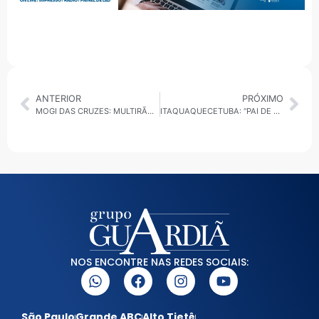
ANTERIOR
PRÓXIMO
MOGI DAS CRUZES: MULTIRÃO EM JUNDIAPEBA REMOVE 194 TONELADAS DE RESÍDUOS EMOPERAÇÃO DE ZELADORIA
ITAQUAQUECETUBA: “PAI DE SANTO” É PRESO SUSPEITO DE ABUSOS SEXUAIS CONTRA MULHERES E MENORES
NOS ENCONTRE NAS REDES SOCIAIS:
São Paulo
Grande ABC
Alto Tietê