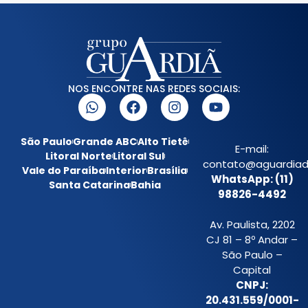
NOS ENCONTRE NAS REDES SOCIAIS:
São Paulo
Grande ABC
Alto Tietê
E-mail:
Litoral Norte
Litoral Sul
contato@aguardiada
Vale do Paraíba
Interior
Brasília
WhatsApp: (11)
Santa Catarina
Bahia
98826-4492
Av. Paulista, 2202
CJ 81 – 8º Andar –
São Paulo –
Capital
CNPJ:
20.431.559/0001-