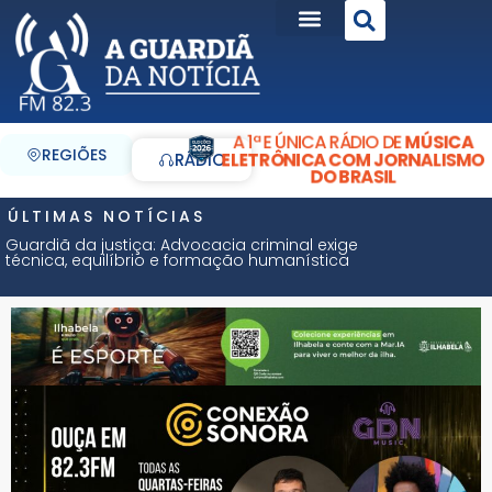
A 1ª E ÚNICA RÁDIO DE
MÚSICA
REGIÕES
ELETRÔNICA COM JORNALISMO
RÁDIO
DO BRASIL
ÚLTIMAS NOTÍCIAS
Guardiã da justiça: Advocacia criminal exige
técnica, equilíbrio e formação humanística