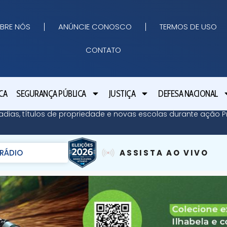
BRE NÓS
ANÚNCIE CONOSCO
TERMOS DE USO
CONTATO
CA
SEGURANÇA PÚBLICA
JUSTIÇA
DEFESA NACIONAL
adias, títulos de propriedade e novas escolas durante ação Pr
RÁDIO
ASSISTA AO VIVO