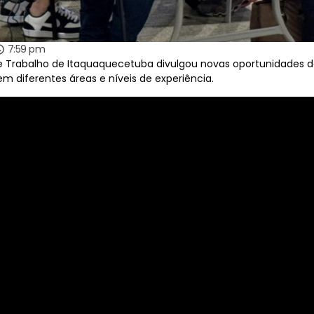
7:59 pm
e Trabalho de Itaquaquecetuba divulgou novas oportunidades
m diferentes áreas e níveis de experiência.