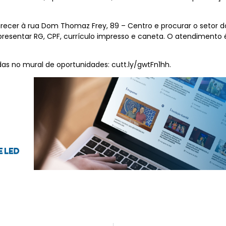
recer à rua Dom Thomaz Frey, 89 – Centro e procurar o setor do
apresentar RG, CPF, currículo impresso e caneta. O atendiment
as no mural de oportunidades: cutt.ly/gwtFn1hh.