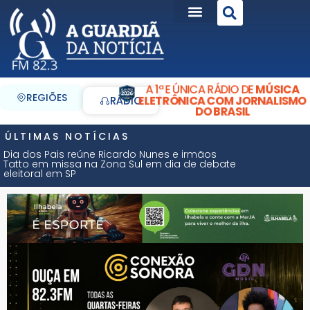
A 1ª E ÚNICA RÁDIO DE
MÚSICA
REGIÕES
ELETRÔNICA COM JORNALISMO
RÁDIO
DO BRASIL
ÚLTIMAS NOTÍCIAS
Dia dos Pais reúne Ricardo Nunes e irmãos
Tatto em missa na Zona Sul em dia de debate
eleitoral em SP