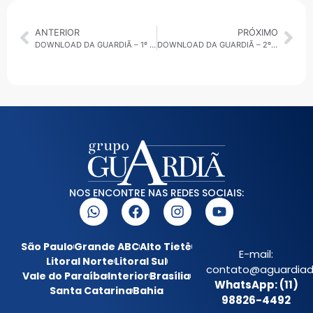
ANTERIOR
PRÓXIMO
DOWNLOAD DA GUARDIÃ – 1º 30 MINUTOS – 05.05.25 • ALTO TIETÊ – SP
DOWNLOAD DA GUARDIÃ – 2º 30 MINUTOS – 05.05.25 • LITORAL NORTE
NOS ENCONTRE NAS REDES SOCIAIS:
São Paulo
Grande ABC
Alto Tietê
E-mail:
Litoral Norte
Litoral Sul
contato@aguardiada
Vale do Paraíba
Interior
Brasília
WhatsApp: (11)
Santa Catarina
Bahia
98826-4492