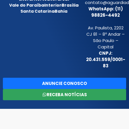
contato@aguardiada
Vale do Paraíba
Interior
Brasília
WhatsApp: (11)
Santa Catarina
Bahia
98826-4492
Av. Paulista, 2202
CJ 81 – 8º Andar –
São Paulo –
Capital
CNPJ:
20.431.559/0001-
83
ANUNCIE CONOSCO
RECEBA NOTÍCIAS