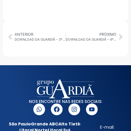
ANTERIOR
PRÓXIMO
DOWNLOAD DA GUARDIÃ – 3º 30 MINUTOS – 05.05.25 • SÃO PAULO
DOWNLOAD DA GUARDIÃ – 4º 30 MINUTOS – 05.05.25 • BRASIL E GRANDE ABC
NOS ENCONTRE NAS REDES SOCIAIS:
São Paulo
Grande ABC
Alto Tietê
E-mail:
Litoral Norte
Litoral Sul