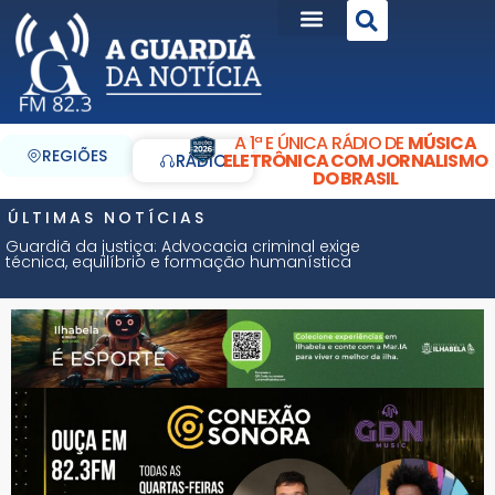
A 1ª E ÚNICA RÁDIO DE
MÚSICA
REGIÕES
ELETRÔNICA COM JORNALISMO
RÁDIO
DO BRASIL
ÚLTIMAS NOTÍCIAS
Guardiã da justiça: Advocacia criminal exige
técnica, equilíbrio e formação humanística