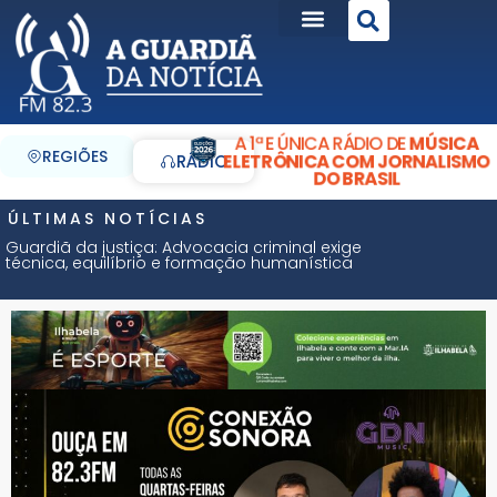
A 1ª E ÚNICA RÁDIO DE
MÚSICA
REGIÕES
ELETRÔNICA COM JORNALISMO
RÁDIO
DO BRASIL
ÚLTIMAS NOTÍCIAS
Guardiã da justiça: Advocacia criminal exige
técnica, equilíbrio e formação humanística