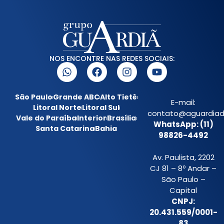
NOS ENCONTRE NAS REDES SOCIAIS:
São Paulo
Grande ABC
Alto Tietê
E-mail:
Litoral Norte
Litoral Sul
contato@aguardiada
Vale do Paraíba
Interior
Brasília
WhatsApp: (11)
Santa Catarina
Bahia
98826-4492
Av. Paulista, 2202
CJ 81 – 8º Andar –
São Paulo –
Capital
CNPJ:
20.431.559/0001-
83