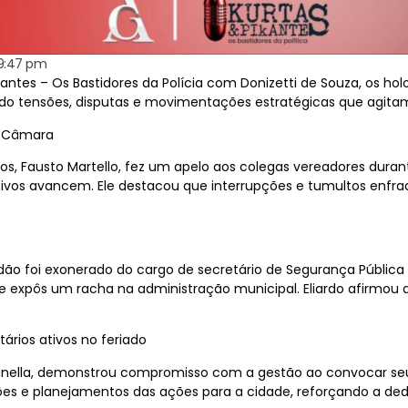
9:47 pm
ntes – Os Bastidores da Polícia com Donizetti de Souza, os holo
ndo tensões, disputas e movimentações estratégicas que agitam 
na Câmara
s, Fausto Martello, fez um apelo aos colegas vereadores dura
lativos avancem. Ele destacou que interrupções e tumultos en
rdão foi exonerado do cargo de secretário de Segurança Pública
 expôs um racha na administração municipal. Eliardo afirmou 
rios ativos no feriado
anella, demonstrou compromisso com a gestão ao convocar seus 
iações e planejamentos das ações para a cidade, reforçando a 