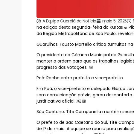
A Equipe Guardiã da Notícia
maio 5, 2025
Na edição desta segunda-feira do Kurtas & Pika
da Região Metropolitana de São Paulo, revela
Guarulhos: Fausto Martello critica tumultos 
O presidente da Câmara Municipal de Guarulho
manter a ordem para que os trabalhos legis
progresso das votações. ￼
Poá: Racha entre prefeito e vice-prefeito
Em Poá, o vice-prefeito e delegado Eliardo Jo
sem comunicação prévia, gerou desconforto e
justificativa oficial. ￼ ￼
São Caetano: Tite Campanella mantém secretá
O prefeito de São Caetano do Sul, Tite Camp
de 1º de maio. A equipe se reuniu para aval