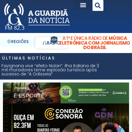
A 1ª E ÚNICA RÁDIO DE
MÚSICA
REGIÕES
ELETRÔNICA COM JORNALISMO
RÁDIO
DO BRASIL
ÚLTIMAS NOTÍCIAS
Favignana vive “efeito Nolan”: ilha italiana de 3
mil moradores teme explosão turística após
sucesso de “A Odisseia”