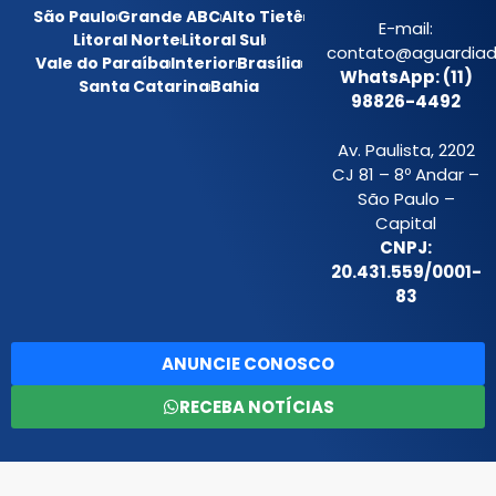
São Paulo
Grande ABC
Alto Tietê
E-mail:
Litoral Norte
Litoral Sul
contato@aguardiada
Vale do Paraíba
Interior
Brasília
WhatsApp: (11)
Santa Catarina
Bahia
98826-4492
Av. Paulista, 2202
CJ 81 – 8º Andar –
São Paulo –
Capital
CNPJ:
20.431.559/0001-
83
ANUNCIE CONOSCO
RECEBA NOTÍCIAS