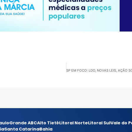
aulo
Grande ABC
Alto Tietê
Litoral Norte
Litoral Sul
Vale do P
ia
Santa Catarina
Bahia