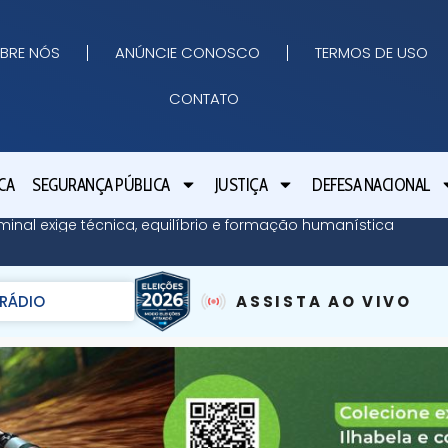
BRE NÓS
ANÚNCIE CONOSCO
TERMOS DE USO
CONTATO
CA
SEGURANÇA PÚBLICA
JUSTIÇA
DEFESA NACIONAL
minal exige técnica, equilíbrio e formação humanística
RÁDIO
ASSISTA AO VIVO