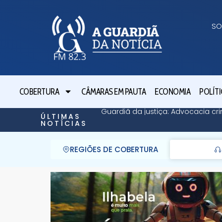
SO
COBERTURA
CÂMARAS EM PAUTA
ECONOMIA
POLÍTI
Guardiã da justiça: Advocacia cri
ÚLTIMAS
NOTÍCIAS
REGIÕES DE COBERTURA