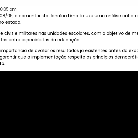
10:05 am
8/05, a comentarista Janaína Lima trouxe uma análise crítica
 no estado.
 civis e militares nas unidades escolares, com o objetivo de m
s entre especialistas da educação.
 importância de avaliar os resultados já existentes antes da e
 garantir que a implementação respeite os princípios democr
to.