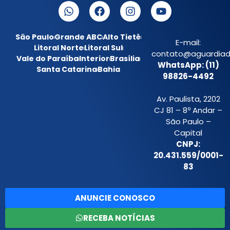
São Paulo
Grande ABC
Alto Tietê
E-mail:
Litoral Norte
Litoral Sul
contato@aguardiada
Vale do Paraíba
Interior
Brasília
WhatsApp: (11)
Santa Catarina
Bahia
98826-4492
Av. Paulista, 2202
CJ 81 – 8º Andar –
São Paulo –
Capital
CNPJ:
20.431.559/0001-
83
ANUNCIE CONOSCO
RECEBA NOTÍCIAS