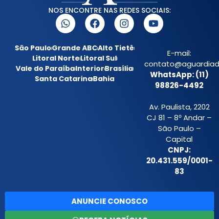
NOS ENCONTRE NAS REDES SOCIAIS:
São Paulo
Grande ABC
Alto Tietê
E-mail:
Litoral Norte
Litoral Sul
contato@aguardiada
Vale do Paraíba
Interior
Brasília
WhatsApp: (11)
Santa Catarina
Bahia
98826-4492
Av. Paulista, 2202
CJ 81 – 8º Andar –
São Paulo –
Capital
CNPJ:
20.431.559/0001-
83
ANUNCIE CONOSCO