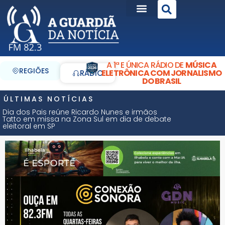
A 1ª E ÚNICA RÁDIO DE
MÚSICA
REGIÕES
ELETRÔNICA COM JORNALISMO
RÁDIO
DO BRASIL
ÚLTIMAS NOTÍCIAS
Dia dos Pais reúne Ricardo Nunes e irmãos
Tatto em missa na Zona Sul em dia de debate
eleitoral em SP