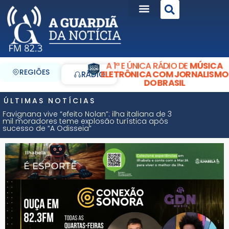
A 1ª E ÚNICA RÁDIO DE
MÚSICA
REGIÕES
ELETRÔNICA COM JORNALISMO
RÁDIO
DO BRASIL
ÚLTIMAS NOTÍCIAS
Favignana vive “efeito Nolan”: ilha italiana de 3
mil moradores teme explosão turística após
sucesso de “A Odisseia”