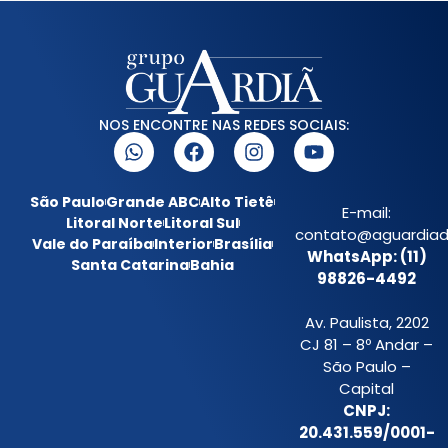
NOS ENCONTRE NAS REDES SOCIAIS:
São Paulo
Grande ABC
Alto Tietê
E-mail:
Litoral Norte
Litoral Sul
contato@aguardiada
Vale do Paraíba
Interior
Brasília
WhatsApp: (11)
Santa Catarina
Bahia
98826-4492
Av. Paulista, 2202
CJ 81 – 8º Andar –
São Paulo –
Capital
CNPJ:
20.431.559/0001-