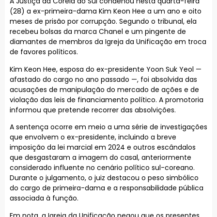
A Justiça da Coreia do Sul condenou nesta quarta-feira
(28) a ex-primeira-dama Kim Keon Hee a um ano e oito
meses de prisão por corrupção. Segundo o tribunal, ela
recebeu bolsas da marca Chanel e um pingente de
diamantes de membros da Igreja da Unificação em troca
de favores políticos.
Kim Keon Hee, esposa do ex-presidente Yoon Suk Yeol —
afastado do cargo no ano passado —, foi absolvida das
acusações de manipulação do mercado de ações e de
violação das leis de financiamento político. A promotoria
informou que pretende recorrer das absolvições.
A sentença ocorre em meio a uma série de investigações
que envolvem o ex-presidente, incluindo a breve
imposição da lei marcial em 2024 e outros escândalos
que desgastaram a imagem do casal, anteriormente
considerado influente no cenário político sul-coreano.
Durante o julgamento, o juiz destacou o peso simbólico
do cargo de primeira-dama e a responsabilidade pública
associada à função.
Em nota, a Igreja da Unificação negou que os presentes