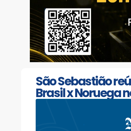
São Sebastião reú
Brasil x Noruega 