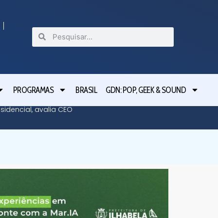
PROGRAMAS
BRASIL
GDN: POP, GEEK & SOUND
idencial, avalia CEO
De São 