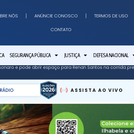
BRE NÓS
ANÚNCIE CONOSCO
TERMOS DE USO
CONTATO
CA
SEGURANÇA PÚBLICA
JUSTIÇA
DEFESA NACIONAL
sonaro e pode abrir espaço para Renan Santos na corrida pres
RÁDIO
ASSISTA AO VIVO