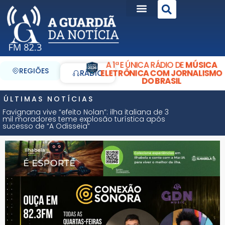
A 1ª E ÚNICA RÁDIO DE
MÚSICA
REGIÕES
ELETRÔNICA COM JORNALISMO
RÁDIO
DO BRASIL
ÚLTIMAS NOTÍCIAS
Favignana vive “efeito Nolan”: ilha italiana de 3
mil moradores teme explosão turística após
sucesso de “A Odisseia”