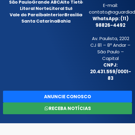
São Paulo
Grande ABC
Alto Tietê
E-mail:
Litoral Norte
Litoral Sul
contato@aguardiada
Vale do Paraíba
Interior
Brasília
WhatsApp: (11)
Santa Catarina
Bahia
98826-4492
Av. Paulista, 2202
CJ 81 – 8º Andar –
São Paulo –
Capital
CNPJ:
20.431.559/0001-
83
ANUNCIE CONOSCO
RECEBA NOTÍCIAS