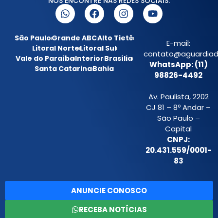
NOS ENCONTRE NAS REDES SOCIAIS:
São Paulo
Grande ABC
Alto Tietê
E-mail:
Litoral Norte
Litoral Sul
contato@aguardiada
Vale do Paraíba
Interior
Brasília
WhatsApp: (11)
Santa Catarina
Bahia
98826-4492
Av. Paulista, 2202
CJ 81 – 8º Andar –
São Paulo –
Capital
CNPJ:
20.431.559/0001-
83
ANUNCIE CONOSCO
RECEBA NOTÍCIAS