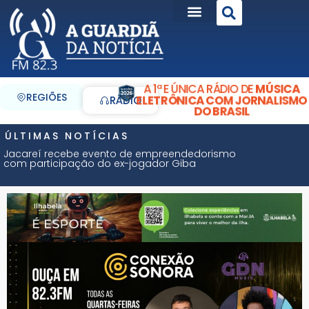
A 1ª E ÚNICA RÁDIO DE
MÚSICA
REGIÕES
ELETRÔNICA COM JORNALISMO
RÁDIO
DO BRASIL
ÚLTIMAS NOTÍCIAS
Jacareí recebe evento de empreendedorismo
com participação do ex-jogador Giba