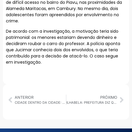
de difícil acesso no bairro do Piavu, nas proximidades da
Alameda Maritacas, em Cambury. No mesmo dia, dois
adolescentes foram apreendidos por envolvimento no
crime.
De acordo com a investigação, a motivação teria sido
patrimonial: os menores estariam devendo dinheiro e
decidiram roubar o carro do professor. A polícia aponta
que Jucimar conhecia dois dos envolvidos, o que teria
contribuído para a decisão de atacá-lo. O caso segue
em investigação.
ANTERIOR
PRÓXIMO
CIDADE DENTRO DA CIDADE: SÃO PAULO TENTA CONTORNAR CRISE NO TRANSPORTE E ESTRAGOS DA CHUVA COM FOCO EM OBRAS E EVENTOS
ILHABELA: PREFEITURA DIZ QUE TPA AINDA NÃO TEM DATA PARA COMEÇAR A SER COBRADA