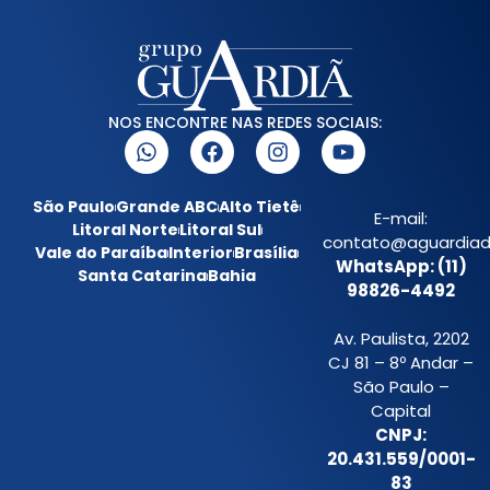
NOS ENCONTRE NAS REDES SOCIAIS:
São Paulo
Grande ABC
Alto Tietê
E-mail:
Litoral Norte
Litoral Sul
contato@aguardiada
Vale do Paraíba
Interior
Brasília
WhatsApp: (11)
Santa Catarina
Bahia
98826-4492
Av. Paulista, 2202
CJ 81 – 8º Andar –
São Paulo –
Capital
CNPJ:
20.431.559/0001-
83