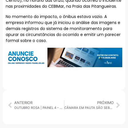
Centro), no horário das 0h20, quando ocorreu o incidente
nas proximidades do CEBIMar, na Praia das Pitangueiras.
No momento do impacto, o ônibus estava vazio. A
empresa informou que já iniciou a análise das imagens e
demais registros do sistema de monitoramento para
apurar as circunstâncias do ocorrido e emitir um parecer
formal sobre o caso.
ANTERIOR
PRÓXIMO
OUTUBRO ROSA | PAINEL 4 – A IMPORTÂNCIA DA REDE DE APOIO DURANTE O TRATAMENTO DE CÂNCER
CÂMARA EM PAUTA SÃO SEBASTIÃO: AUDIÊNCIA PÚBLICA DISCUTE ORÇAMENTO MUNICIPAL DE 2026