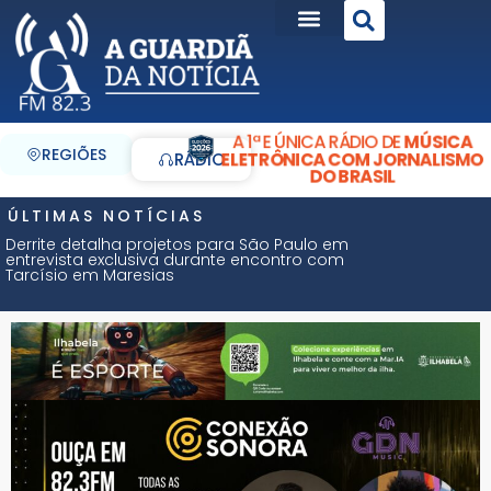
A 1ª E ÚNICA RÁDIO DE
MÚSICA
REGIÕES
ELETRÔNICA COM JORNALISMO
RÁDIO
DO BRASIL
ÚLTIMAS NOTÍCIAS
Derrite detalha projetos para São Paulo em
entrevista exclusiva durante encontro com
Tarcísio em Maresias