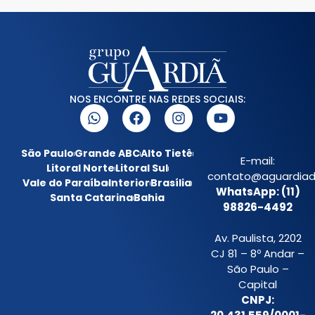
NOS ENCONTRE NAS REDES SOCIAIS:
São Paulo
Grande ABC
Alto Tietê
E-mail:
Litoral Norte
Litoral Sul
contato@aguardiada
Vale do Paraíba
Interior
Brasília
WhatsApp: (11)
Santa Catarina
Bahia
98826-4492
Av. Paulista, 2202
CJ 81 – 8º Andar –
São Paulo –
Capital
CNPJ: