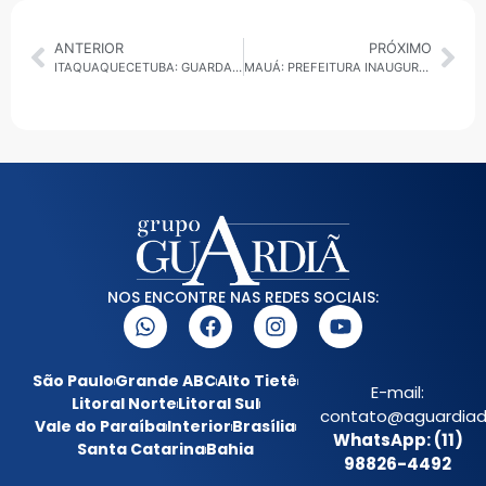
ANTERIOR
PRÓXIMO
ITAQUAQUECETUBA: GUARDA AMBIENTAL RESGATA MAIS DE 1,5 MIL ANIMAIS SILVESTRES EM TRÊS ANOS
MAUÁ: PREFEITURA INAUGURA SALA DE ROBÓTICA E AMPLIA ACESSO À TECNOLOGIA PARA JOVENS
NOS ENCONTRE NAS REDES SOCIAIS:
São Paulo
Grande ABC
Alto Tietê
E-mail:
Litoral Norte
Litoral Sul
contato@aguardiada
Vale do Paraíba
Interior
Brasília
WhatsApp: (11)
Santa Catarina
Bahia
98826-4492