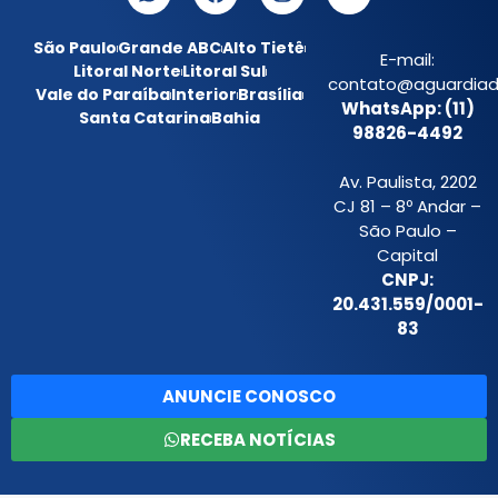
São Paulo
Grande ABC
Alto Tietê
E-mail:
Litoral Norte
Litoral Sul
contato@aguardiada
Vale do Paraíba
Interior
Brasília
WhatsApp: (11)
Santa Catarina
Bahia
98826-4492
Av. Paulista, 2202
CJ 81 – 8º Andar –
São Paulo –
Capital
CNPJ:
20.431.559/0001-
83
ANUNCIE CONOSCO
RECEBA NOTÍCIAS