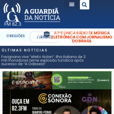
A 1ª E ÚNICA RÁDIO DE
MÚSICA
REGIÕES
ELETRÔNICA COM JORNALISMO
RÁDIO
DO BRASIL
ÚLTIMAS NOTÍCIAS
Favignana vive “efeito Nolan”: ilha italiana de 3
mil moradores teme explosão turística após
sucesso de “A Odisseia”