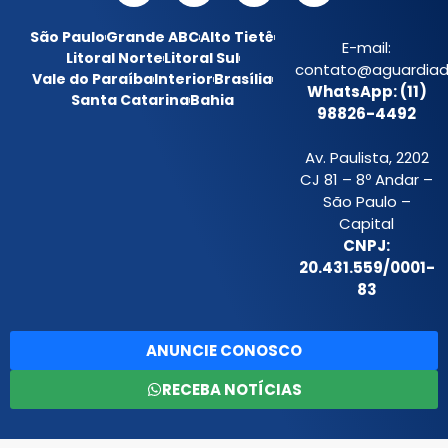
São Paulo
Grande ABC
Alto Tietê
E-mail:
Litoral Norte
Litoral Sul
contato@aguardiada
Vale do Paraíba
Interior
Brasília
WhatsApp: (11)
Santa Catarina
Bahia
98826-4492
Av. Paulista, 2202
CJ 81 – 8º Andar –
São Paulo –
Capital
CNPJ:
20.431.559/0001-
83
ANUNCIE CONOSCO
RECEBA NOTÍCIAS