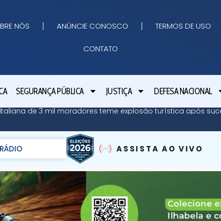
BRE NÓS
ANÚNCIE CONOSCO
TERMOS DE USO
CONTATO
CA
SEGURANÇA PÚBLICA
JUSTIÇA
DEFESA NACIONAL
ha italiana de 3 mil moradores teme explosão turística após su
RÁDIO
ASSISTA AO VIVO