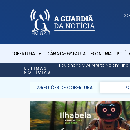
SO
COBERTURA
CÂMARAS EM PAUTA
ECONOMIA
POLÍTI
Favignana vive “efeito Nolan”: il
ÚLTIMAS
NOTÍCIAS
REGIÕES DE COBERTURA