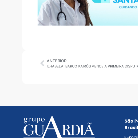
ANTERIOR
São P
Brasíl
E-mai