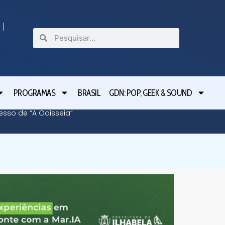
PROGRAMAS
BRASIL
GDN: POP, GEEK & SOUND
cesso de “A Odisseia”
Lula le