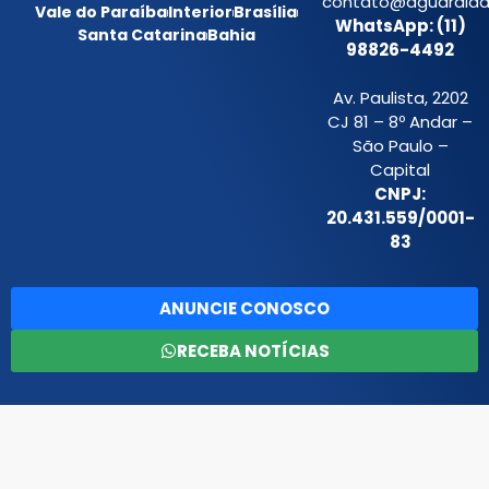
contato@aguardiada
Vale do Paraíba
Interior
Brasília
WhatsApp: (11)
Santa Catarina
Bahia
98826-4492
Av. Paulista, 2202
CJ 81 – 8º Andar –
São Paulo –
Capital
CNPJ:
20.431.559/0001-
83
ANUNCIE CONOSCO
RECEBA NOTÍCIAS