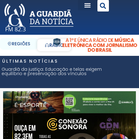
A 1ª E ÚNICA RÁDIO DE
MÚSICA
REGIÕES
ELETRÔNICA COM JORNALISMO
RÁDIO
DO BRASIL
ÚLTIMAS NOTÍCIAS
Guardiã da justiça: Educação e telas exigem
equilíbrio e preservação dos vínculos