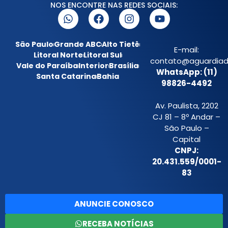
NOS ENCONTRE NAS REDES SOCIAIS:
São Paulo
Grande ABC
Alto Tietê
E-mail:
Litoral Norte
Litoral Sul
contato@aguardiada
Vale do Paraíba
Interior
Brasília
WhatsApp: (11)
Santa Catarina
Bahia
98826-4492
Av. Paulista, 2202
CJ 81 – 8º Andar –
São Paulo –
Capital
CNPJ:
20.431.559/0001-
83
ANUNCIE CONOSCO
RECEBA NOTÍCIAS