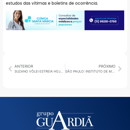
estudos das vítimas e boletins de ocorrência.
ANTERIOR
PRÓXIMO
SUZANO VÔLEI ESTREIA HOJE NA SUPERLIGA CONTRA O JOINVILLE; 12 TIMES DISPUTAM O CAMPEONATO
SÃO PAULO: INSTITUTO DE MEDICINA SOCIAL REALIZARÁ 10° MUTIRÃO “ENCONTRE O SEU PAI AQUI”