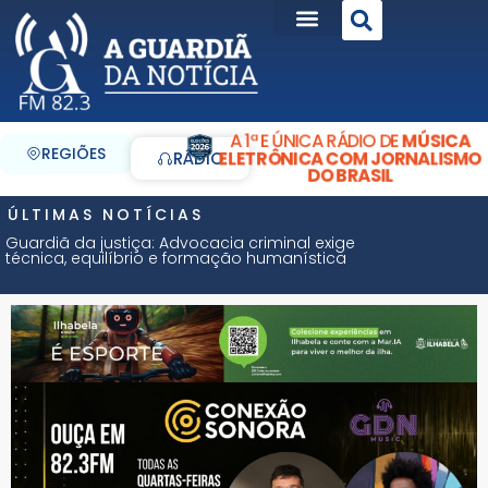
A 1ª E ÚNICA RÁDIO DE
MÚSICA
REGIÕES
ELETRÔNICA COM JORNALISMO
RÁDIO
DO BRASIL
ÚLTIMAS NOTÍCIAS
Guardiã da justiça: Advocacia criminal exige
técnica, equilíbrio e formação humanística