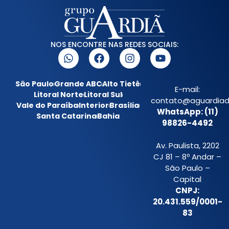
NOS ENCONTRE NAS REDES SOCIAIS:
São Paulo
Grande ABC
Alto Tietê
E-mail:
Litoral Norte
Litoral Sul
contato@aguardiada
Vale do Paraíba
Interior
Brasília
WhatsApp: (11)
Santa Catarina
Bahia
98826-4492
Av. Paulista, 2202
CJ 81 – 8º Andar –
São Paulo –
Capital
CNPJ:
20.431.559/0001-
83