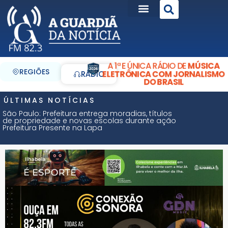
A 1ª E ÚNICA RÁDIO DE
MÚSICA
REGIÕES
ELETRÔNICA COM JORNALISMO
RÁDIO
DO BRASIL
ÚLTIMAS NOTÍCIAS
São Paulo: Prefeitura entrega moradias, títulos
de propriedade e novas escolas durante ação
Prefeitura Presente na Lapa