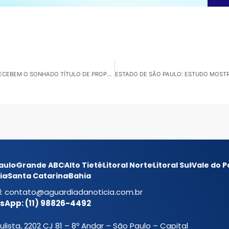
GUARULHOS: APÓS ANOS DE ESPERA, MORADORES RECEBEM O SONHADO TÍTULO DE PROPRIEDADE
aulo
Grande ABC
Alto Tietê
Litoral Norte
Litoral Sul
Vale do P
ia
Santa Catarina
Bahia
l:
contato@aguardiadanoticia.com.br
App: (11) 98826-4492
ulista, 2202 CJ 81 – 8º Andar – São Paulo – Capital