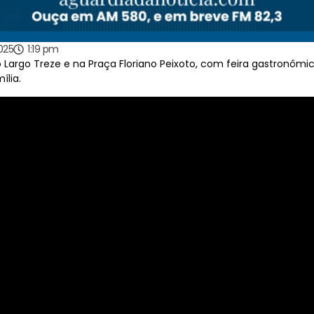
025
1:19 pm
 Largo Treze e na Praça Floriano Peixoto, com feira gastronômic
ília.