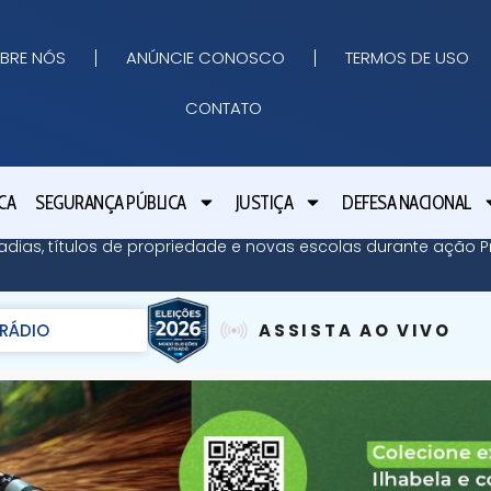
BRE NÓS
ANÚNCIE CONOSCO
TERMOS DE USO
CONTATO
CA
SEGURANÇA PÚBLICA
JUSTIÇA
DEFESA NACIONAL
adias, títulos de propriedade e novas escolas durante ação Pr
RÁDIO
ASSISTA AO VIVO