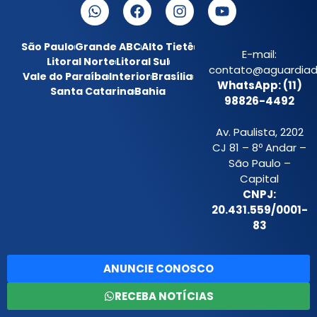
São Paulo
Grande ABC
Alto Tietê
E-mail:
Litoral Norte
Litoral Sul
contato@aguardiada
Vale do Paraíba
Interior
Brasília
WhatsApp: (11)
Santa Catarina
Bahia
98826-4492
Av. Paulista, 2202
CJ 81 – 8º Andar –
São Paulo –
Capital
CNPJ:
20.431.559/0001-
83
ANUNCIE CONOSCO
RECEBA NOTÍCIAS