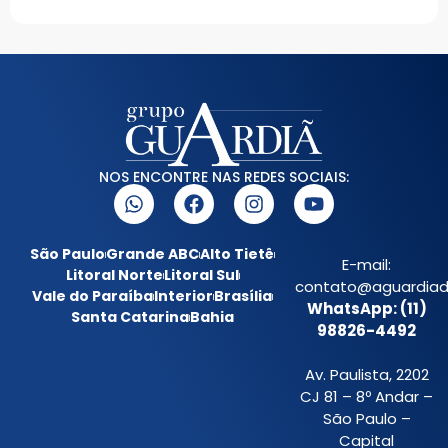
NOS ENCONTRE NAS REDES SOCIAIS:
São Paulo
Grande ABC
Alto Tietê
E-mail:
Litoral Norte
Litoral Sul
contato@aguardiada
Vale do Paraíba
Interior
Brasília
WhatsApp: (11)
Santa Catarina
Bahia
98826-4492
Av. Paulista, 2202
CJ 81 – 8º Andar –
São Paulo –
Capital