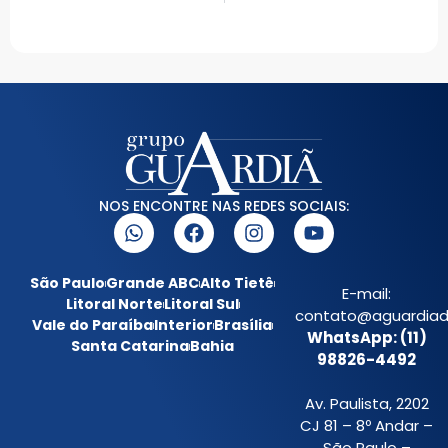
NOS ENCONTRE NAS REDES SOCIAIS:
São Paulo
Grande ABC
Alto Tietê
E-mail:
Litoral Norte
Litoral Sul
contato@aguardiada
Vale do Paraíba
Interior
Brasília
WhatsApp: (11)
Santa Catarina
Bahia
98826-4492
Av. Paulista, 2202
CJ 81 – 8º Andar –
São Paulo –