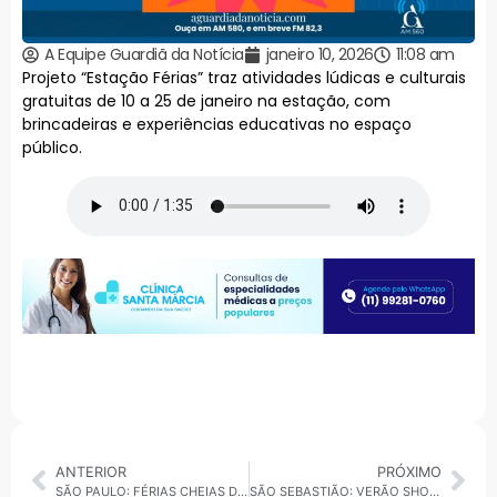
A Equipe Guardiã da Notícia
janeiro 10, 2026
11:08 am
Projeto “Estação Férias” traz atividades lúdicas e culturais
gratuitas de 10 a 25 de janeiro na estação, com
brincadeiras e experiências educativas no espaço
público.
ANTERIOR
PRÓXIMO
SÃO PAULO: FÉRIAS CHEIAS DE CIÊNCIA; USP OFERECE ATIVIDADES GRATUITAS E INTERATIVAS PARA TODA A FAMÍLIA
SÃO SEBASTIÃO: VERÃO SHOW ATRAI MILHARES DE PESSOAS EM JANEIRO