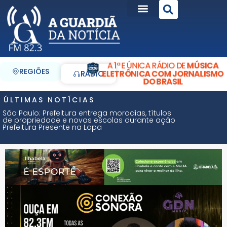
A 1ª E ÚNICA RÁDIO DE
MÚSICA
REGIÕES
ELETRÔNICA COM JORNALISMO
RÁDIO
DO BRASIL
ÚLTIMAS NOTÍCIAS
São Paulo: Prefeitura entrega moradias, títulos
de propriedade e novas escolas durante ação
Prefeitura Presente na Lapa