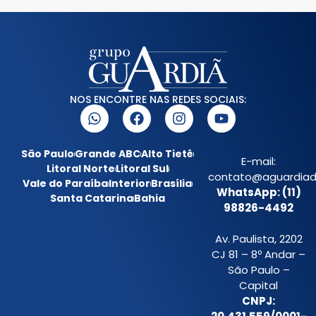
NOS ENCONTRE NAS REDES SOCIAIS:
São Paulo
Grande ABC
Alto Tietê
E-mail:
Litoral Norte
Litoral Sul
contato@aguardiada
Vale do Paraíba
Interior
Brasília
WhatsApp: (11)
Santa Catarina
Bahia
98826-4492
Av. Paulista, 2202
CJ 81 – 8º Andar –
São Paulo –
Capital
CNPJ: