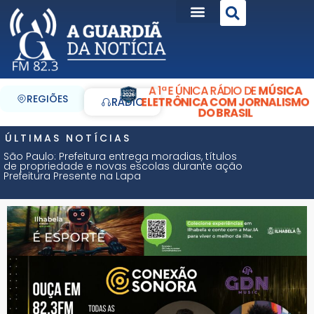
A 1ª E ÚNICA RÁDIO DE
MÚSICA
REGIÕES
ELETRÔNICA COM JORNALISMO
RÁDIO
DO BRASIL
ÚLTIMAS NOTÍCIAS
São Paulo: Prefeitura entrega moradias, títulos
de propriedade e novas escolas durante ação
Prefeitura Presente na Lapa