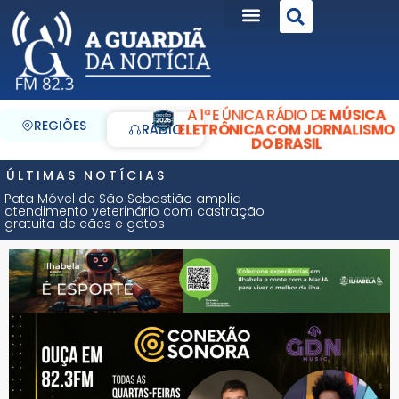
A 1ª E ÚNICA RÁDIO DE
MÚSICA
REGIÕES
ELETRÔNICA COM JORNALISMO
RÁDIO
DO BRASIL
ÚLTIMAS NOTÍCIAS
Pata Móvel de São Sebastião amplia
atendimento veterinário com castração
gratuita de cães e gatos