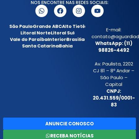
NOS ENCONTRE NAS REDES SOCIAIS:
São Paulo
Grande ABC
Alto Tietê
E-mail:
Litoral Norte
Litoral Sul
contato@aguardiada
Vale do Paraíba
Interior
Brasília
WhatsApp: (11)
Santa Catarina
Bahia
98826-4492
Av. Paulista, 2202
CJ 81 – 8º Andar –
São Paulo –
Capital
CNPJ:
20.431.559/0001-
83
ANUNCIE CONOSCO
RECEBA NOTÍCIAS