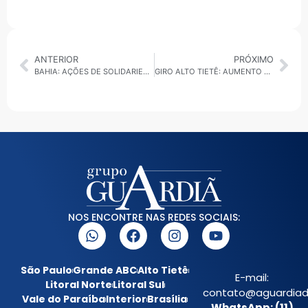
ANTERIOR
PRÓXIMO
BAHIA: AÇÕES DE SOLIDARIEDADE, TRADIÇÃO PATAXÓ E ALTERAÇÕES NO TRÂNSITO MOVIMENTAM O ESTADO
GIRO ALTO TIETÊ: AUMENTO DE APOSENTADORIAS, NOVOS RADARES E AÇÃO DE SAÚDE ANIMAL MARCAM A REGIÃO
NOS ENCONTRE NAS REDES SOCIAIS:
São Paulo
Grande ABC
Alto Tietê
E-mail:
Litoral Norte
Litoral Sul
contato@aguardiada
Vale do Paraíba
Interior
Brasília
WhatsApp: (11)