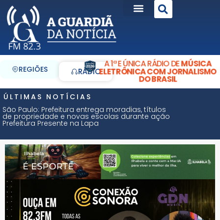
A 1ª E ÚNICA RÁDIO DE
MÚSICA
REGIÕES
ELETRÔNICA COM JORNALISMO
RÁDIO
DO BRASIL
ÚLTIMAS NOTÍCIAS
São Paulo: Prefeitura entrega moradias, títulos
de propriedade e novas escolas durante ação
Prefeitura Presente na Lapa